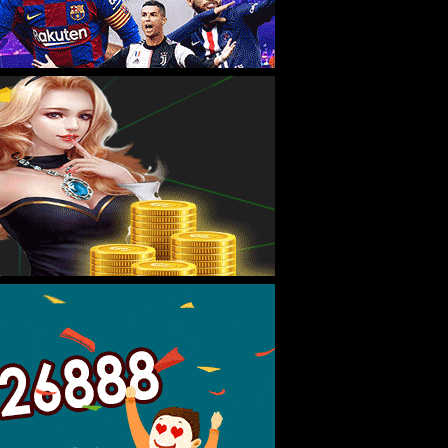
加入我们
联系方式