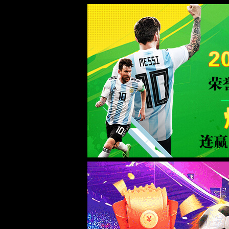
ewc电竞官网入口
师资
复旦百科
《师道:
生。这
建筑