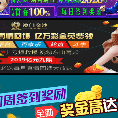
关的宝贵史料。