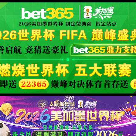
队伍
人才培养
科学研
电子邮箱
办事大厅
电子办公
图书馆
师道：口述历史中的ewc电竞
口述历史中的复旦名师文化》是对ewc电竞官方网站20位著名教授
些教授出生于20世纪的头三十年，最年轻的也将近八十岁，学科跨文