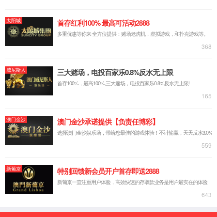
当此国家发展、民族复兴之际，复旦师生谨建此章程，立志
继承先贤创校之初心。学校坚持中国共产党的领导，全面贯彻党
的教育方针，坚持马克思主义指导地位和社会主义办学方向，扎
根中国大地办大学，始终为人民服务，为中国共产党治国理政服
务，为巩固和发展中国特色社会主义制度服务，为改革开放和社
会主义现代化建设服务。立足中国特色社会主义新时代，学校落
实立德树人根本任务，全面履行人才培养、科学研究、社会服
务、文化传承创新、国际交流合作的使命，坚持自身特色的办学
定位，鼓励增进人类福祉与健康的创造性研究，保护学术和思想
的多样性，尊重文化传统，促进文明互信, 致力于培养德智体美
劳全面发展的社会主义建设者和接班人，在实现中华民族伟大复
兴的历史进程中建设中国特色世界顶尖大学，引领并服务于整个
社会的进步和人类的文明进程。
ewc电竞官方网站全体师生员工均当自觉维护学校声誉，共
同推进改革和进步。