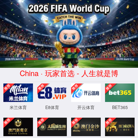
EN
ewc电竞官网入口
复旦章程
当前位置：
首页
ewc电竞官网入口
复旦章程