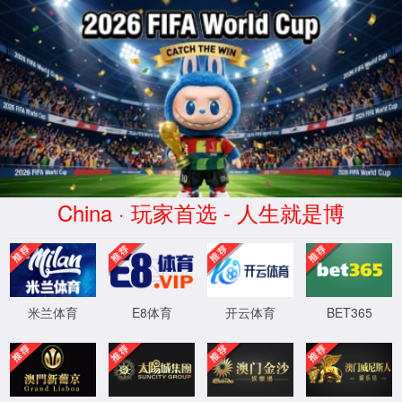
EN
ewc电竞官网入口
校徽
当前位置：
首页
ewc电竞官网入口
复旦标志
校徽