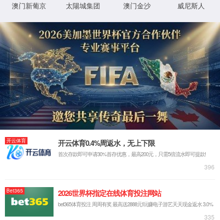
许征，女，汉族，1968年生，上海人。中共党员，研究生学
历，博士学位，研究员。
历任ewc电竞官方网站外文学院党总支副书记，共青团ewc
电竞官方网站委员会书记，校长办公室副主任、主任，校长助
理。2006年4月至2017年5月任ewc电竞官方网站副校长，2017年
5月起任ewc电竞官方网站党委副书记，2021年11月任ewc电竞官