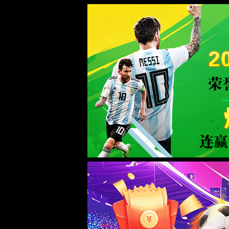
ewc电竞官网入口
师资
ewc电竞官网入
口