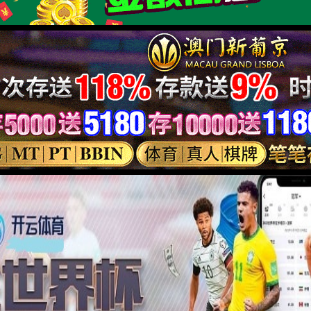
要从事人群的遗传结构、人群的起源和迁徙、人类复杂遗传病和计算
础科学中心、国家自然科学基金创新群体、国家重点研发计划、国家
迄今，在
Nature、Science、Cell
等国际重要学术刊物发表论文1000余
获国家自然科学二等奖（2次，第一完成人）、谈家桢生命科学成
GO）卓越科学成就奖、何梁何利基金科技进步奖、上海市科技精英以