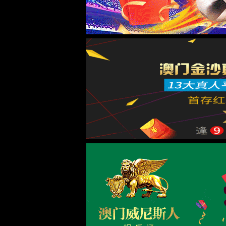
复旦简介
治理架构
辉煌校史
统计概览
复旦标志
金
标识系统
历任
官方网站
复旦章程
党委副
访问复旦
中
863
专项专