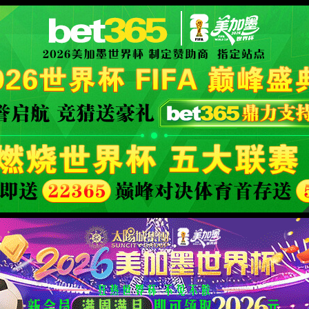
队伍
人才培养
科学研
电子邮箱
办事大厅
电子办公
图书馆
金力简历